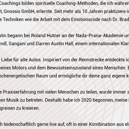
achings bilden spirituelle Coaching-Methoden, die ich während
t, Gnossis GmbH, erlernte. Seit mehr als 10 Jahren praktiziere
e Techniken wie die Arbeit mit dem Emotionscode nach Dr. Brad
utin begann bei Roland Hutner an der Nada-Prana-Akademie und 
l, Sangani und Darren Austin Hall, einem internationalen Klan
Liebe für alte Autos. Inspiriert von der Rennstrecke entdeckte 
n eines Motors und dem Bewusstseinszustand eines Menschen. 
, hochenergetischen Raum und ermögliche dir deine ganz eigene k
 Praxiserfahrung mit vielen Menschen zu teilen, wurde immer st
chen Musik zu betreten. Deshalb habe ich 2020 begonnen, meine
reisen zu kreieren.
ich leidenschaftlich gerne live auf, oft in einer Kombination aus