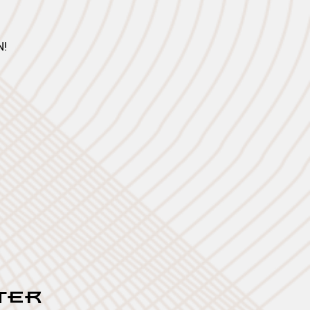
N!
TER